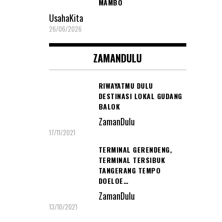
MAMBO
UsahaKita
26/06/2026
ZAMANDULU
RIWAYATMU DULU
DESTINASI LOKAL GUDANG
BALOK
ZamanDulu
17/11/2021
TERMINAL GERENDENG,
TERMINAL TERSIBUK
TANGERANG TEMPO
DOELOE…
ZamanDulu
13/10/2021