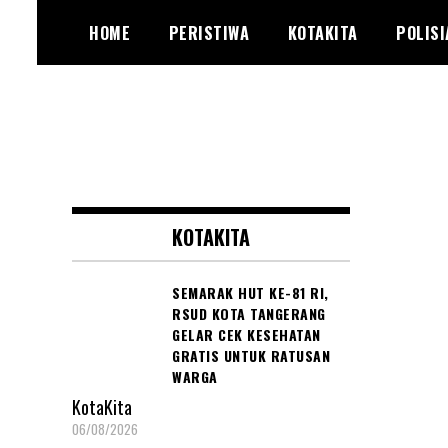
Skip
HOME
PERISTIWA
KOTAKITA
POLISI
to
content
Media Online Tangerang dan
Probenteng.com
Sekitarnya
KOTAKITA
SEMARAK HUT KE-81 RI,
RSUD KOTA TANGERANG
GELAR CEK KESEHATAN
GRATIS UNTUK RATUSAN
WARGA
KotaKita
06/08/2026