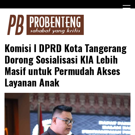
Skip
to
content
Media Online Tangerang dan Sekitarnya
Probenteng.com
Komisi I DPRD Kota Tangerang
Dorong Sosialisasi KIA Lebih
Masif untuk Permudah Akses
Layanan Anak