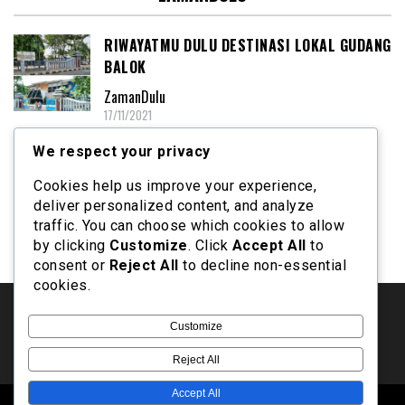
RIWAYATMU DULU DESTINASI LOKAL GUDANG
BALOK
ZamanDulu
17/11/2021
TERMINAL GERENDENG, TERMINAL
We respect your privacy
TERSIBUK TANGERANG TEMPO DOELOE…
Cookies help us improve your experience,
ZamanDulu
deliver personalized content, and analyze
13/10/2021
traffic. You can choose which cookies to allow
by clicking
Customize
. Click
Accept All
to
consent or
Reject All
to decline non-essential
cookies.
Redaksi
Customize
Privacy Policy
Reject All
Accept All