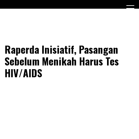
Skip
to
content
Media Online Tangerang dan Sekitarnya
Probenteng.com
Raperda Inisiatif, Pasangan
Sebelum Menikah Harus Tes
HIV/AIDS